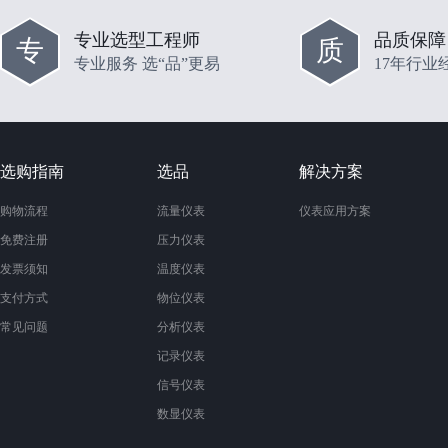
专业选型工程师
品质保障
专
质
专业服务 选“品”更易
17年行业
选购指南
选品
解决方案
购物流程
流量仪表
仪表应用方案
免费注册
压力仪表
发票须知
温度仪表
支付方式
物位仪表
常见问题
分析仪表
记录仪表
信号仪表
数显仪表