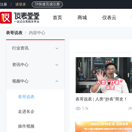
5S快速完成注册
注册
请登录
首页
商城
仪表云
表哥说表
/
内容中心
行业资讯
资讯中心
视频中心
表哥说表
表哥说表 | 人类“抄表”简史！
5.5k
20
走进名企
操作视频