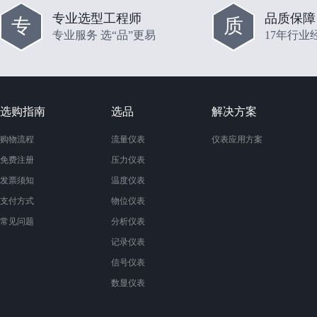
专业选型工程师
品质保障
专
质
专业服务 选“品”更易
17年行业
选购指南
选品
解决方案
购物流程
流量仪表
仪表应用方案
免费注册
压力仪表
发票须知
温度仪表
支付方式
物位仪表
常见问题
分析仪表
记录仪表
信号仪表
数显仪表